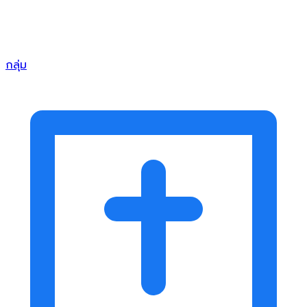
กลุ่ม