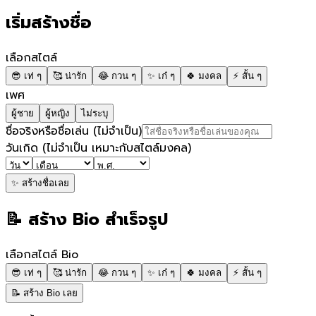
เริ่มสร้างชื่อ
เลือกสไตล์
😎
เท่ ๆ
🥰
น่ารัก
😂
กวน ๆ
✨
เก๋ ๆ
🍀
มงคล
⚡
สั้น ๆ
เพศ
ผู้ชาย
ผู้หญิง
ไม่ระบุ
ชื่อจริงหรือชื่อเล่น
(ไม่จำเป็น)
วันเกิด
(ไม่จำเป็น เหมาะกับสไตล์มงคล)
✨ สร้างชื่อเลย
📝 สร้าง Bio สำเร็จรูป
เลือกสไตล์ Bio
😎
เท่ ๆ
🥰
น่ารัก
😂
กวน ๆ
✨
เก๋ ๆ
🍀
มงคล
⚡
สั้น ๆ
📝 สร้าง Bio เลย