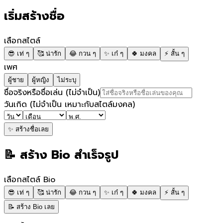
เริ่มสร้างชื่อ
เลือกสไตล์
😎
เท่ ๆ
🥰
น่ารัก
😂
กวน ๆ
✨
เก๋ ๆ
🍀
มงคล
⚡
สั้น ๆ
เพศ
ผู้ชาย
ผู้หญิง
ไม่ระบุ
ชื่อจริงหรือชื่อเล่น
(ไม่จำเป็น)
วันเกิด
(ไม่จำเป็น เหมาะกับสไตล์มงคล)
✨ สร้างชื่อเลย
📝 สร้าง Bio สำเร็จรูป
เลือกสไตล์ Bio
😎
เท่ ๆ
🥰
น่ารัก
😂
กวน ๆ
✨
เก๋ ๆ
🍀
มงคล
⚡
สั้น ๆ
📝 สร้าง Bio เลย