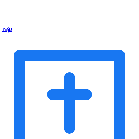
กลุ่ม